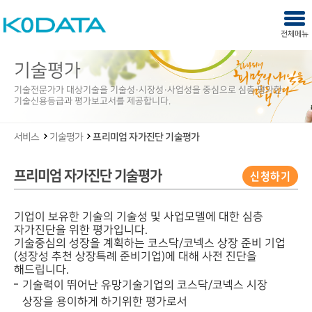
주메뉴 바로가기
본문 내용 바로가기
KODATA
사이
전체메뉴
열기
닫기
기술평가
기술전문가가 대상기술을 기술성·시장성·사업성을 중심으로 심층 평가한
기술신용등급과 평가보고서를 제공합니다.
서비스
기술평가
프리미엄 자가진단 기술평가
프리미엄 자가진단 기술평가
신청하기
기업이 보유한 기술의 기술성 및 사업모델에 대한 심층
자가진단을 위한 평가입니다.
기술중심의 성장을 계획하는 코스닥/코넥스 상장 준비 기업
(성장성 추천 상장특례 준비기업)에 대해 사전 진단을
해드립니다.
기술력이 뛰어난 유망기술기업의 코스닥/코넥스 시장
상장을 용이하게 하기위한 평가로서