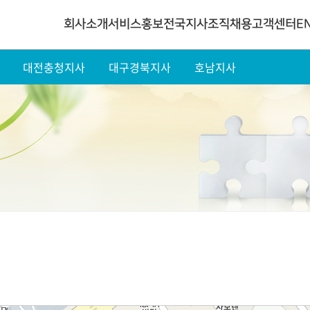
회사소개
서비스
홍보
전국지사조직
채용
고객센터
E
대전충청지사
대구경북지사
호남지사